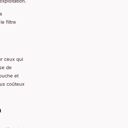
xploitation.
es
e filtre
r ceux qui
sse de
touche et
lus coûteux
à