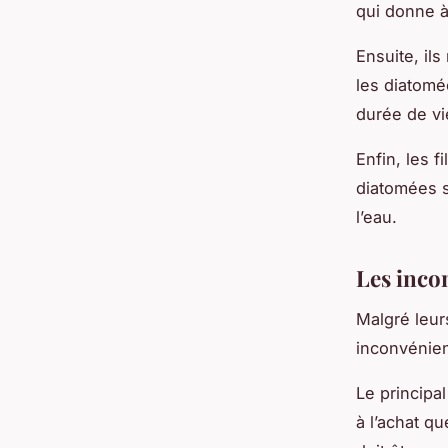
qui donne à
Ensuite, ils
les diatomé
durée de vie
Enfin, les 
diatomées s
l’eau.
Les incon
Malgré leu
inconvénien
Le principa
à l’achat qu