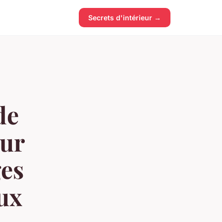
Secrets d'intérieur →
de
our
ges
aux