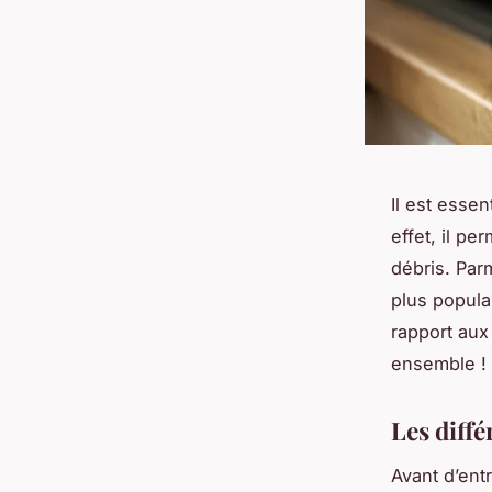
Il est essen
effet, il pe
débris. Par
plus popula
rapport aux
ensemble !
Les diffé
Avant d’ent