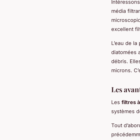
Intéresson
média filtra
microscopiq
excellent fil
L’eau de la
diatomées a
débris. Elle
microns. C’
Les avant
Les
filtres
systèmes de 
Tout d’abor
précédemmen