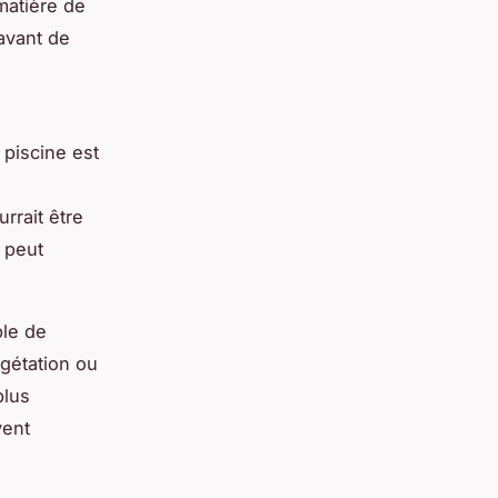
matière de
 avant de
 piscine est
rrait être
 peut
ble de
gétation ou
plus
vent