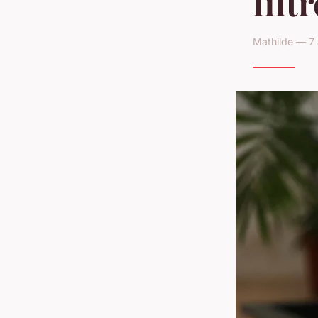
filt
Mathilde — 7 