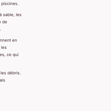
 piscines.
 à sable, les
e de
.
onnent en
 les
es, ce qui
 les débris.
ais