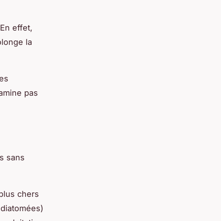
En effet,
olonge la
Les
tamine pas
s sans
 plus chers
s diatomées)