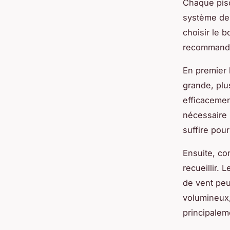
Chaque pisc
système de 
choisir le 
recommandat
En premier 
grande, plu
efficacemen
nécessaire 
suffire pou
Ensuite, co
recueillir.
de vent peu
volumineux,
principaleme