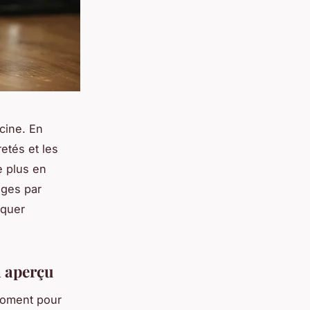
scine. En
retés et les
e plus en
ages par
iquer
n aperçu
moment pour