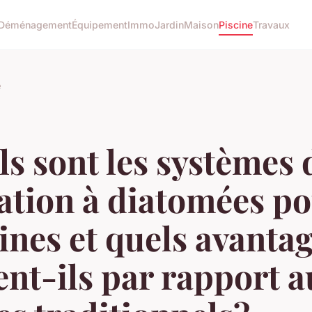
Déménagement
Équipement
Immo
Jardin
Maison
Piscine
Travaux
e
s sont les systèmes 
ration à diatomées p
ines et quels avanta
ent-ils par rapport 