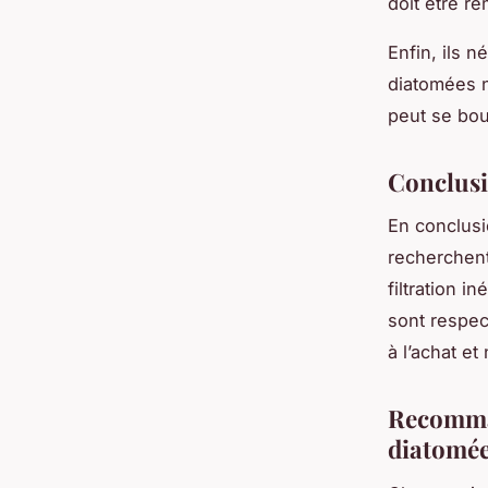
doit être r
Enfin, ils n
diatomées n
peut se bou
Conclus
En conclusi
recherchent
filtration i
sont respec
à l’achat et
Recomman
diatomée