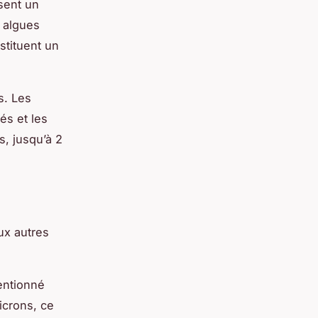
isent un
s algues
stituent un
s. Les
és et les
s, jusqu’à 2
ux autres
mentionné
icrons, ce