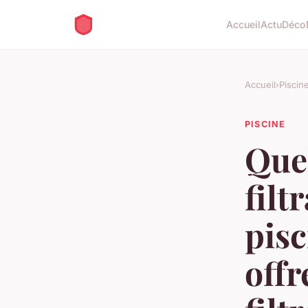
Accueil
Actu
Déco
Accueil
›
Piscin
PISCINE
Quel
filt
pisc
offr