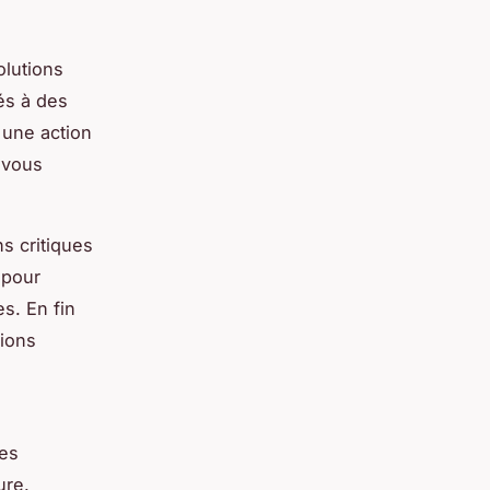
olutions
és à des
 une action
vous
ns critiques
 pour
es. En fin
tions
des
ure.