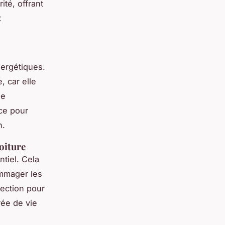
té, offrant
t
nergétiques.
, car elle
de
ce pour
n.
toiture
ntiel. Cela
mmager les
pection pour
rée de vie