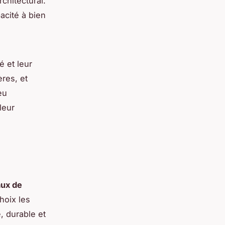
chitectural.
acité à bien
é et leur
ères, et
eu
leur
aux de
hoix les
, durable et