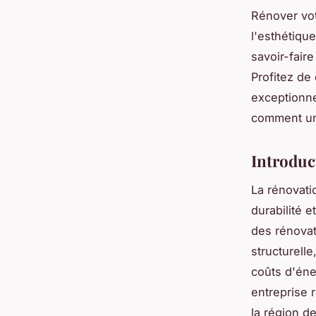
Rénover votr
l'esthétiqu
savoir-fair
Profitez de
exceptionne
comment un 
Introduc
La rénovati
durabilité 
des rénovat
structurelle
coûts d'éne
entreprise r
la région d