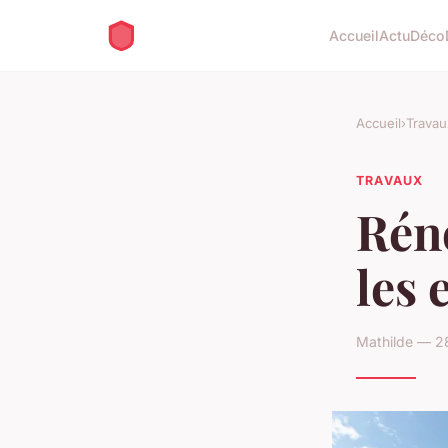
Accueil
Actu
Déco
Accueil
›
Travau
TRAVAUX
Réno
les 
Mathilde — 28