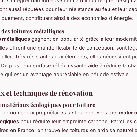
ur s'intégrer harmonieusement à n'importe quel design ar
nt aussi réputées pour leur résistance au feu et leur cap
miquement, contribuant ainsi à des économies d'énergie.
 des toitures métalliques
s métalliques
gagnent en popularité grâce à leur modernit
Elles offrent une grande flexibilité de conception, sont lég
staller. Très résistantes aux éléments, elles nécessitent p
 De plus, leur surface réfléchissante aide à réduire la cha
e qui est un avantage appréciable en période estivale.
x et techniques de rénovation
 matériaux écologiques pour toiture
, de nombreux propriétaires se tournent vers des
matéri
logiques
pour réduire leur empreinte carbone. Parmi les c
ires en France, on trouve les toitures en ardoise naturelle