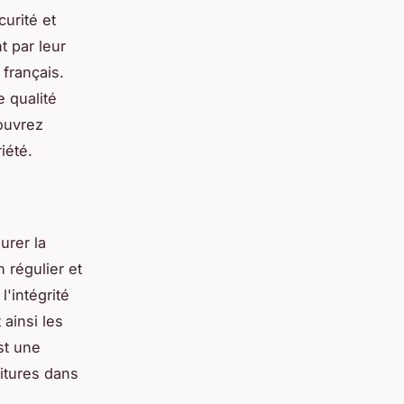
curité et
t par leur
français.
 qualité
couvrez
iété.
urer la
 régulier et
'intégrité
 ainsi les
st une
oitures dans