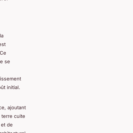
la
est
 Ce
ne se
tissement
t initial.
e, ajoutant
terre cuite
 et de