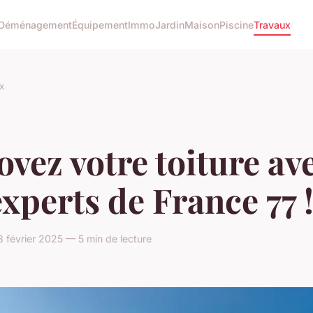
Déménagement
Équipement
Immo
Jardin
Maison
Piscine
Travaux
x
vez votre toiture av
experts de France 77 
 février 2025 — 5 min de lecture