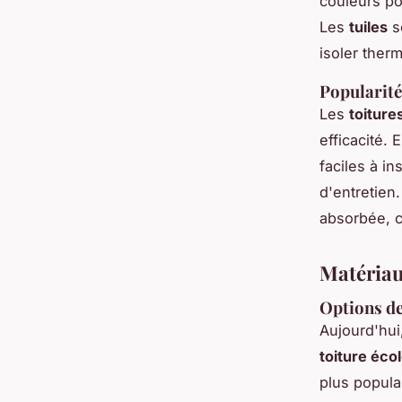
couleurs po
Les
tuiles
so
isoler ther
Popularité
Les
toiture
efficacité. 
faciles à in
d'entretien.
absorbée, c
Matériau
Options de
Aujourd'hui
toiture éco
plus popula