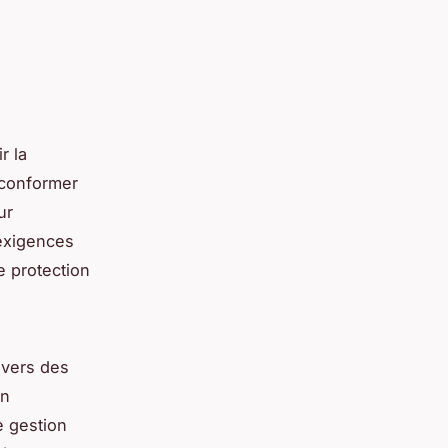
r la
 conformer
ur
 exigences
e protection
 vers des
en
e gestion