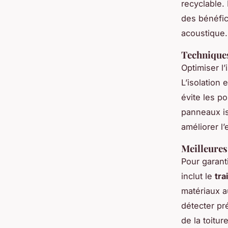
recyclable.
des bénéfic
acoustique.
Techniques
Optimiser l’
L’isolation
évite les po
panneaux is
améliorer l’
Meilleures
Pour garanti
inclut le
tra
matériaux a
détecter pr
de la toitur