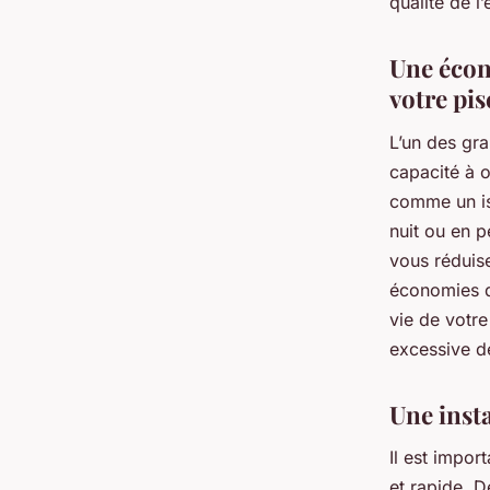
qualité de l’
Une écon
votre pis
L’un des gr
capacité à o
comme un iso
nuit ou en p
vous réduise
économies d
vie de votre
excessive de
Une insta
Il est impor
et rapide. D