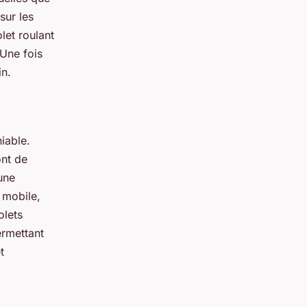
sur les
let roulant
 Une fois
in.
niable.
ont de
une
 mobile,
olets
ermettant
t