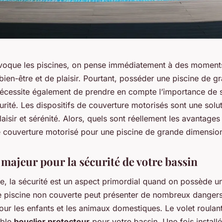
voque les piscines, on pense immédiatement à des moment
bien-être et de plaisir. Pourtant, posséder une piscine de g
écessite également de prendre en compte l’importance de s
urité. Les dispositifs de couverture motorisés sont une solu
plaisir et sérénité. Alors, quels sont réellement les avantages
de couverture motorisé pour une piscine de grande dimensio
 majeur pour la sécurité de votre bassin
e, la sécurité est un aspect primordial quand on possède un
ne piscine non couverte peut présenter de nombreux dangers
pour les enfants et les animaux domestiques. Le volet roulan
able
bouclier protecteur
pour votre bassin. Une fois installé