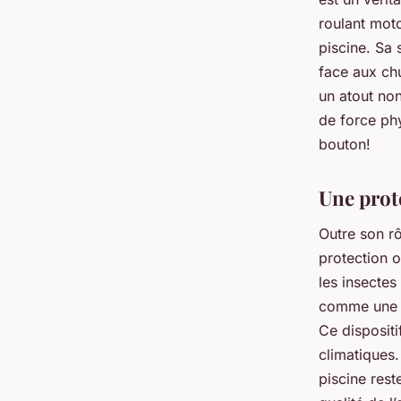
roulant moto
piscine. Sa 
face aux chu
un atout no
de force phy
bouton!
Une prote
Outre son rô
protection o
les insectes
comme une v
Ce dispositi
climatiques. 
piscine rest