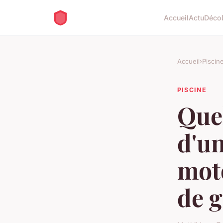
Accueil
Actu
Déco
Accueil
›
Piscin
PISCINE
Quel
d'un
mot
de 