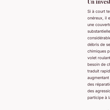
Un inves
Si à court t
onéreux, il 
une couvert
substantiell
considérable
débris de se
chimiques po
volet roulan
besoin de ch
traduit rapi
augmentant l
des réparati
des agressio
participe à 