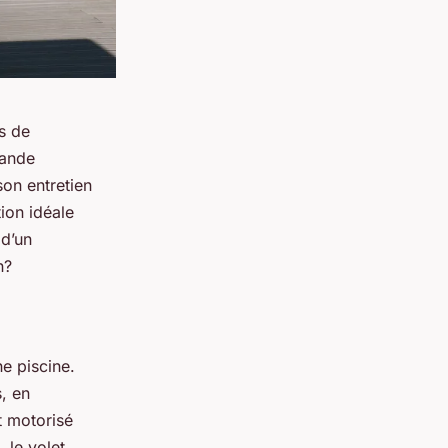
s de
rande
on entretien
tion idéale
 d’un
n?
e piscine.
, en
t motorisé
, le volet