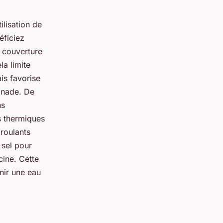
ilisation de
éficiez
a couverture
la limite
is favorise
ignade. De
ns
cs thermiques
 roulants
 sel pour
cine. Cette
enir une eau