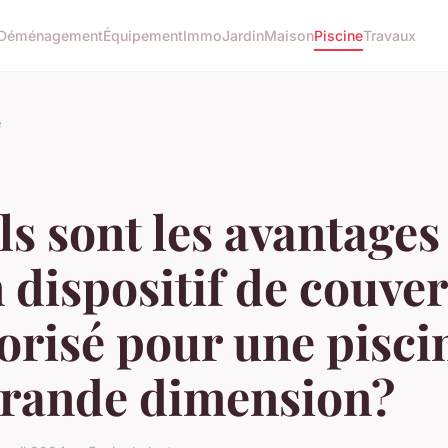
Déménagement
Équipement
Immo
Jardin
Maison
Piscine
Travaux
e
s sont les avantages
 dispositif de couve
orisé pour une pisci
grande dimension?