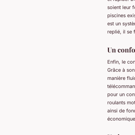
soient leur f
piscines exi
est un systè
replié, il s
Un confor
Enfin, le co
Grâce à son 
manière flui
télécommand
pour un conf
roulants mot
ainsi de fon
économique p