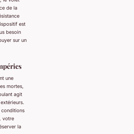
ce de la
ésistance
spositif est
lus besoin
ppuyer sur un
empéries
nt une
les mortes,
oulant agit
extérieurs.
s conditions
, votre
éserver la