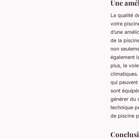
Une améli
La qualité d
votre piscin
d’une amélio
de la piscin
non seulemen
également la
plus, le vol
climatiques.
qui peuvent 
sont équipé
générer du c
technique pe
de piscine p
Conclus