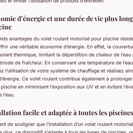
eau et limiter l’utilisation de produits d’entretien.
omie d’énergie et une durée de vie plus lon
cine
ands avantages du volet roulant motorisé pour piscine résid
ffrir une véritable économie d’énergie. En effet, la couvertu
lant thermique, limitant la déperdition de chaleur de l’eau
ériode de fraîcheur. En conservant une température de l’eau
z l’utilisation de votre système de chauffage et réalisez ain
’énergie. Ce volet roulant contribue également à prolonger
 piscine en minimisant l’exposition aux UV et en évitant l’év
 l’eau.
llation facile et adaptée à toutes les piscine
tant de souligner que l’installation d’un volet roulant motoris
e plus, ce dispositif s’adapte à tous les types de piscines, 