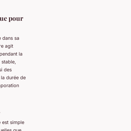
gue pour
e dans sa
re agit
 pendant la
 stable,
si des
 la durée de
aporation
s
é est simple
quelles que