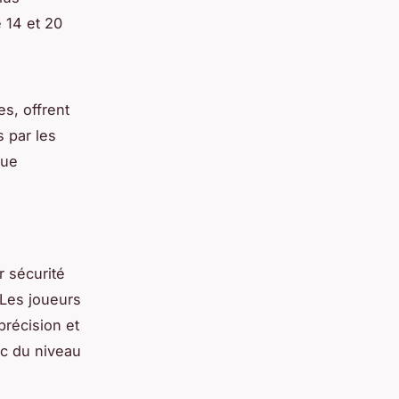
 14 et 20
s, offrent
s par les
que
r sécurité
 Les joueurs
précision et
nc du niveau