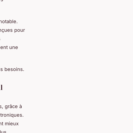
notable.
onçues pour
s
hent une
s besoins.
l
s, grâce à
troniques.
ont mieux
lus