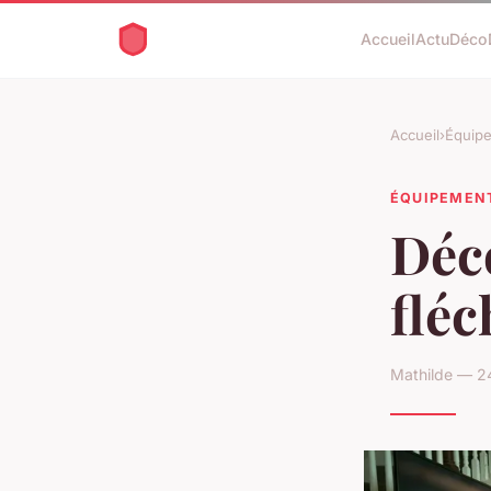
Accueil
Actu
Déco
Accueil
›
Équip
ÉQUIPEMEN
Déco
fléc
Mathilde — 2