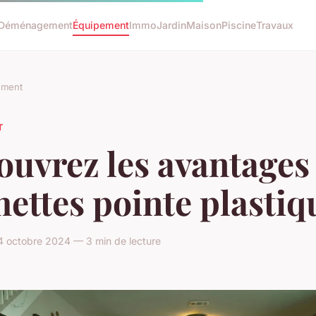
Déménagement
Équipement
Immo
Jardin
Maison
Piscine
Travaux
ement
T
uvrez les avantages
hettes pointe plastiq
4 octobre 2024 — 3 min de lecture