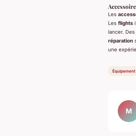
Accessoire
Les
accesso
Les
flights
i
lancer. De
réparation
s
une expérie
Équipement
M