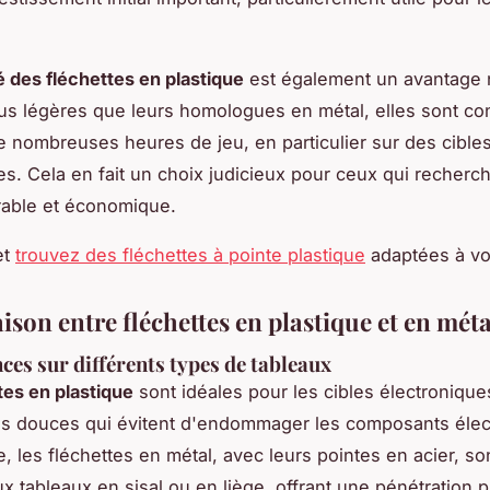
té des fléchettes en plastique
est également un avantage 
us légères que leurs homologues en métal, elles sont c
de nombreuses heures de jeu, en particulier sur des cible
es. Cela en fait un choix judicieux pour ceux qui recherc
rable et économique.
et
trouvez des fléchettes à pointe plastique
adaptées à vo
son entre fléchettes en plastique et en méta
es sur différents types de tableaux
tes en plastique
sont idéales pour les cibles électronique
es douces qui évitent d'endommager les composants élec
, les fléchettes en métal, avec leurs pointes en acier, s
x tableaux en sisal ou en liège, offrant une pénétration p