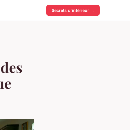
Secrets d'intérieur →
 des
ue