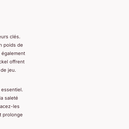
urs clés.
un poids de
t également
kel offrent
 de jeu.
 essentiel.
la saleté
acez-les
t prolonge