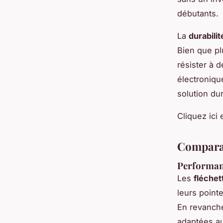
débutants.
La
durabili
Bien que pl
résister à 
électroniqu
solution du
Cliquez ici 
Comparai
Performanc
Les
fléchet
leurs point
En revanche
adaptées au