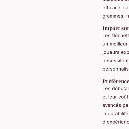
efficace. L
grammes, fa
Impact sur 
Les fléchet
un meilleur
joueurs exp
nécessitent
personnalis
Préférence
Les débutan
et leur coû
avancés peu
la durabili
d'expérienc