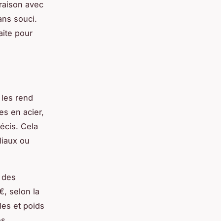
araison avec
ans souci.
aite pour
 les rend
es en acier,
écis. Cela
liaux ou
c des
€, selon la
les et poids
es