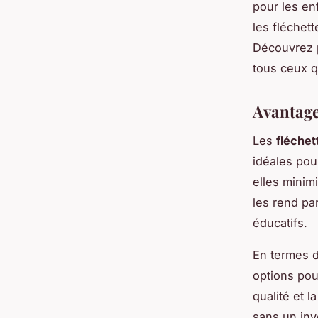
pour les en
les fléchet
Découvrez p
tous ceux q
Avantages
Les
fléchet
idéales pou
elles minim
les rend pa
éducatifs.
En termes d
options pou
qualité et 
sans un inve