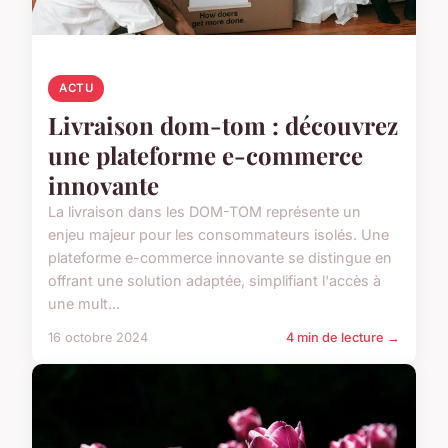
ACTU
Livraison dom-tom : découvrez
une plateforme e-commerce
innovante
La livraison dans les DOM-TOM représente un
enjeu majeur pour les consommateurs isolés. Une
plateforme e-commerce innovante se distingue en
offrant une solution adaptée, simplifiant l'accès à
une mult...
16 octobre 2024
4 min de lecture →